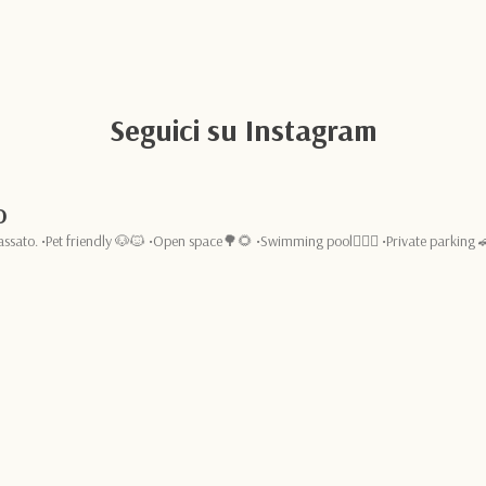
Seguici su Instagram
O
assato.
•Pet friendly 🐶🐱
•Open space🌳🌻
•Swimming pool🏊🏻‍♂️
•Private parking 