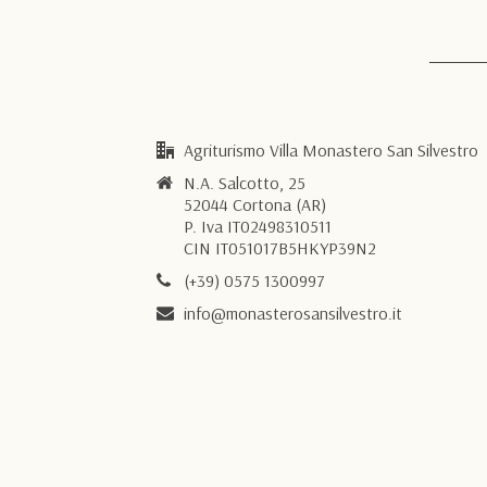
Agriturismo Villa Monastero San Silvestro
N.A. Salcotto, 25
52044 Cortona (AR)
P. Iva IT02498310511
CIN IT051017B5HKYP39N2
(+39) 0575 1300997
info@monasterosansilvestro.it