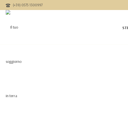
(+39) 0575 1300997
ST