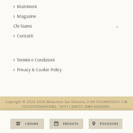
Matrimoni
Magazine
Chi Siamo
Contatti
Termini e Condizioni
Privacy & Cookie Policy
Copyright © 2020-2026 Monastero San Silvestro, P.IVA IT02498310511, CIN
IT051017B5HKYP39N2. TUTTI I DIRITTI SONO RISERVATI.
CHIAMA
PRENOTA
POSIZIONE