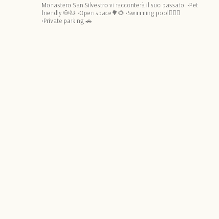
Monastero San Silvestro vi racconterà il suo passato.
•Pet
friendly 🐶🐱
•Open space🌳🌻
•Swimming pool🏊🏻‍♂️
•Private parking 🚗