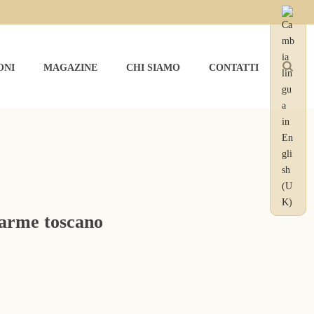
ONI
MAGAZINE
CHI SIAMO
CONTATTI
HOME
»
STRUTTURA
»
APPARTAMENTI
harme toscano
ILVA