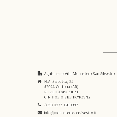
Agriturismo Villa Monastero San Silvestro
N.A. Salcotto, 25
52044 Cortona (AR)
P. Iva IT02498310511
CIN IT051017B5HKYP39N2
(+39) 0575 1300997
info@monasterosansilvestro.it