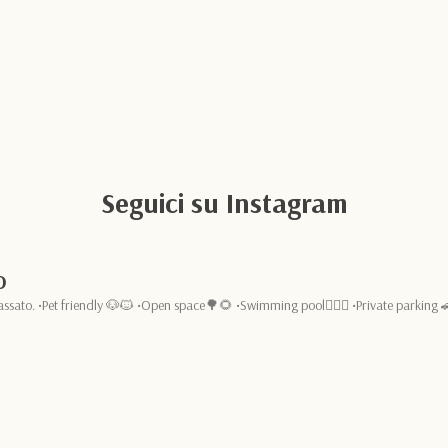
ESPERIENZE
Seguici su Instagram
O
assato.
•Pet friendly 🐶🐱
•Open space🌳🌻
•Swimming pool🏊🏻‍♂️
•Private parking 