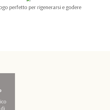
luogo perfetto per rigenerarsi e godere
o
tico
 di